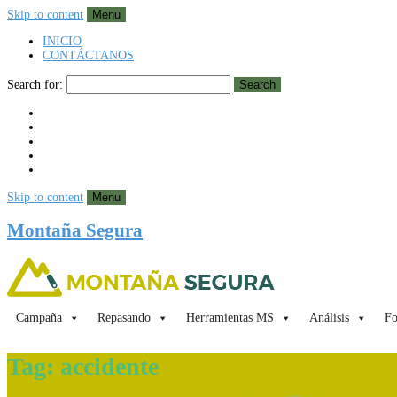
Skip to content
Menu
INICIO
CONTÁCTANOS
Search for:
Search
Skip to content
Menu
Montaña Segura
Campaña
Repasando
Herramientas MS
Análisis
Fo
Tag:
accidente