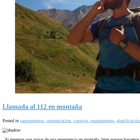
Llamada al 112 en montaña
Posted in
campamentos
,
comunicación
,
consejos
,
equipamiento
,
planificación
Si tenemos que avisar de una emergencia en montaña, bien porque hayamos te