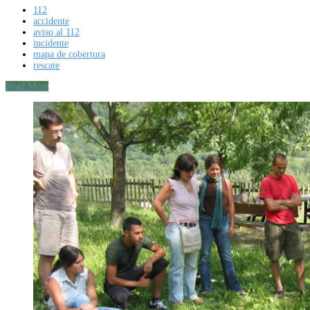
112
accidente
aviso al 112
incidente
mapa de cobertura
rescate
Read More