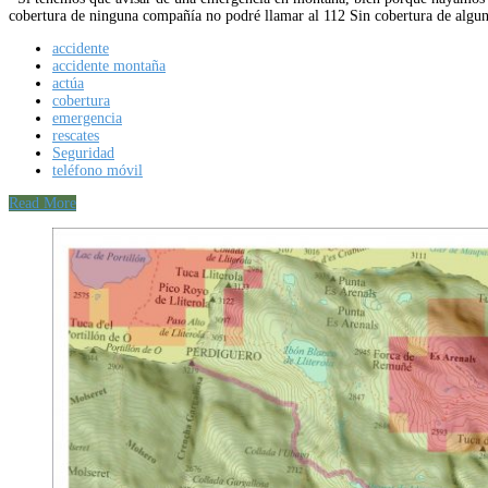
cobertura de ninguna compañía no podré llamar al 112 Sin cobertura de al
accidente
accidente montaña
actúa
cobertura
emergencia
rescates
Seguridad
teléfono móvil
Read More