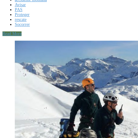
Avisar
PAS
Proteger
rescate
Socorrer
Read More