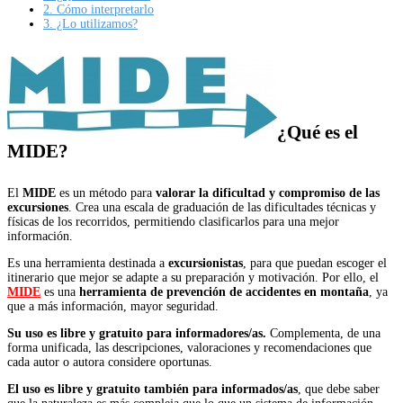
2.
Cómo interpretarlo
3.
¿Lo utilizamos?
¿Qué es el
MIDE?
El
MIDE
es un método para
valorar la dificultad y compromiso de las
excursiones
. Crea una escala de graduación de las dificultades técnicas y
físicas de los recorridos, permitiendo clasificarlos para una mejor
información.
Es una herramienta destinada a
excursionistas
, para que puedan escoger el
itinerario que mejor se adapte a su preparación y motivación. Por ello, el
MIDE
es una
herramienta de prevención de accidentes en montaña
, ya
que a más información, mayor seguridad.
Su uso es libre y gratuito para informadores/as.
Complementa, de una
forma unificada, las descripciones, valoraciones y recomendaciones que
cada autor o autora considere oportunas.
El uso es libre y gratuito también para informados/as
, que debe saber