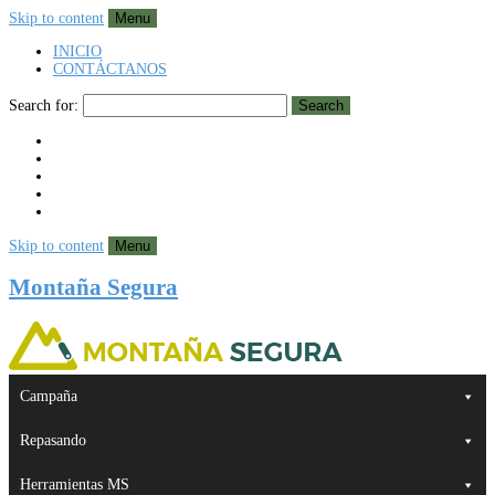
Skip to content
Menu
INICIO
CONTÁCTANOS
Search for:
Search
Skip to content
Menu
Montaña Segura
Campaña
Repasando
Herramientas MS