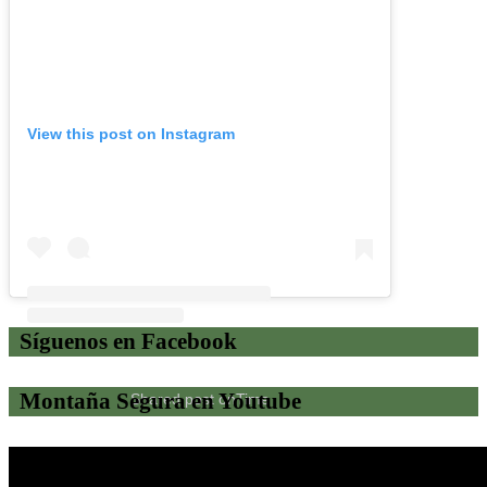
View this post on Instagram
Síguenos en Facebook
Montaña Segura en Youtube
Shared post
on
Time