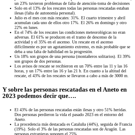
un 23% tuvieron problemas de falta de atención-toma de decisiones
Solo en el 13% de los rescates todas las personas rescatadas estaban
ilesas (falta de autonomía personal).
Julio es el mes con más rescates: 31%. El cuarto trimestre y abril
acumulan cada uno de ellos otro 17%. El 26% en domingo y otro
22% en lunes.
En el 74% de los rescates las condiciones meteorológicas no eran
adversas. El 61% se producen en el tramo de descenso de la
actividad y el 35% en el ascenso. Un rescate en el ascenso
difícilmente es por un agotamiento extremo, es más probable que se
deba a una falta de habilidad en la progresión.
Un 18% son grupos de una persona (montañeros solitarios). El 39%
son grupos de dos personas.
Los avisos de rescate se recibieron en un 70% entre las 11 y las 16
horas, y un 17% entre las 16 y las 21 h. En cuanto a la altitud del
rescate, el 43% de los rescates se llevaron a cabo a más de 3000 m.
Y sobre las personas rescatadas en el Aneto en
2023 podemos decir que….
El 43% de las personas rescatadas están ilesas y otro 51% heridas.
Dos personas perdieron la vida el pasado 2023 en el entorno del
Aneto.
La procedencia más destacada es Cataluña (44%), seguida de Francia
(19%). Solo el 3% de las personas rescatadas son de Aragón. Las
personas extranjeras suponen el 25%.