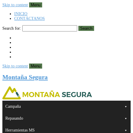
Skip to content
Menu
INICIO
CONTÁCTANOS
Search for:
Search
Skip to content
Menu
Montaña Segura
Campaña
Repasando
Herramientas MS