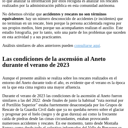
lo que analizar la información por ellos recogida es analizar los rescates
realizados por la administración pública en esta comunidad autónoma.
No debemos olvidar que
accidentes y rescates no son términos
equivalentes
: hay un número desconocido de accidentes (e incidentes) que
no terminan en un rescate, bien porque la persona accidentada regresa por
sus propios medios, bien porque sus acompañantes realizan el auxilio. Este
estudio fotografía, por lo tanto, solo una parte de los problemas que suceden
en esta actividad y a sus practicantes.
Análisis similares de años anteriores pueden
consultarse aquí
.
Las condiciones de la ascensión al Aneto
durante el verano de 2023
Aunque el presente análisis se realiza sobre los rescates realizados en el
entorno del Aneto durante todo el año, es evidente que el verano es la época
en la que esta cima registra una mayor afluencia.
Durante el verano de 2023 las condiciones de la ascensión al Aneto fueron
similares a las del 2022: desde finales de junio la habitual “ruta normal por
el Portillón Superior” estaba fuertemente desaconsejada por los Grupos de
Rescate de la Guardia Civil dado que ya no quedaba nevero sobre el glaciar
y progresar por el hielo (negro y de gran dureza) así como la frecuente
caída de piedras desde las cimas circundantes, estaban provocando
numerosos accidentes y rescates. En ese momento, tanto desde Montaña
Segura como desde todo el colectivo informador del Valle de Benasque se