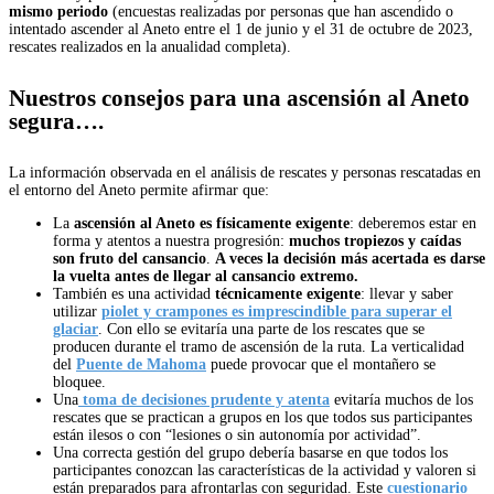
mismo periodo
(encuestas realizadas por personas que han ascendido o
intentado ascender al Aneto entre el 1 de junio y el 31 de octubre de 2023,
rescates realizados en la anualidad completa).
Nuestros consejos para una ascensión al Aneto
segura….
La información observada en el análisis de rescates y personas rescatadas en
el entorno del Aneto permite afirmar que:
La
ascensión al Aneto es físicamente exigente
: deberemos estar en
forma y atentos a nuestra progresión:
muchos tropiezos y caídas
son fruto del cansancio
.
A veces la
decisión más acertada es darse
la vuelta antes de llegar al cansancio extremo.
También es una actividad
técnicamente exigente
: llevar y saber
utilizar
piolet y crampones es imprescindible para superar el
glaciar
. Con ello se evitaría una parte de los rescates que se
producen durante el tramo de ascensión de la ruta. La verticalidad
del
Puente de Mahoma
puede provocar que el montañero se
bloquee.
Una
toma de decisiones prudente y atenta
evitaría muchos de los
rescates que se practican a grupos en los que todos sus participantes
están ilesos o con “lesiones o sin autonomía por actividad”.
Una correcta gestión del grupo debería basarse en que todos los
participantes conozcan las características de la actividad y valoren si
están preparados para afrontarlas con seguridad. Este
cuestionario