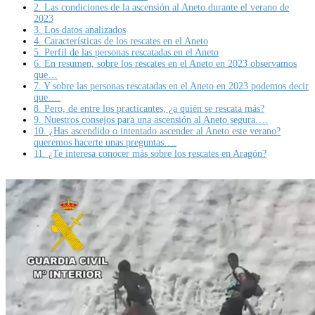
2.
Las condiciones de la ascensión al Aneto durante el verano de
2023
3.
Los datos analizados
4.
Características de los rescates en el Aneto
5.
Perfil de las personas rescatadas en el Aneto
6.
En resumen, sobre los rescates en el Aneto en 2023 observamos
que…
7.
Y sobre las personas rescatadas en el Aneto en 2023 podemos decir
que….
8.
Pero, de entre los practicantes, ¿a quién se rescata más?
9.
Nuestros consejos para una ascensión al Aneto segura….
10.
¿Has ascendido o intentado ascender al Aneto este verano?
queremos hacerte unas preguntas….
11.
¿Te interesa conocer más sobre los rescates en Aragón?