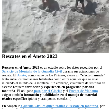
Rescates en el Aneto 2023
Rescates en el Aneto 2023
es un estudio sobre los datos recogidos por el
Servicio de Montaña de la Guardia Civil
durante sus actuaciones de
rescate
.
El
Aneto,
como techo de los Pirineos, ejerce un
“efecto llamada”
tanto entre los montañeros habituales como entre aquéllos que se están
iniciando el mundo de la montaña. Sin embargo, cualquiera de sus rutas de
ascenso requiere
formación y experiencia en progresión por alta
montaña
. El obligado
paso por el Glaciar
y el
Puente de Mahoma
exigen también
formación y habilidades en el manejo de material
técnico específico
(piolet y crampones, cuerdas,..).
En Aragón la
Guardia Civil es quien realiza el rescate en montaña
, por