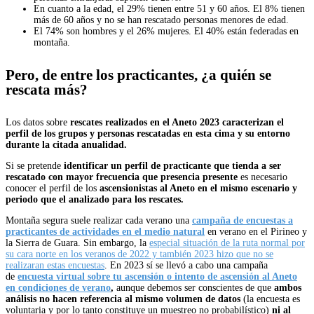
En cuanto a la edad, el 29% tienen entre 51 y 60 años. El 8% tienen
más de 60 años y no se han rescatado personas menores de edad.
El 74% son hombres y el 26% mujeres. El 40% están federadas en
montaña.
Pero, de entre los practicantes, ¿a quién se
rescata más?
Los datos sobre
rescates realizados en el Aneto 2023 caracterizan el
perfil de los grupos y personas rescatadas en esta cima y su entorno
durante la citada anualidad.
Si se pretende
identificar un
perfil de practicante que tienda a ser
rescatado con mayor frecuencia que presencia presente
es necesario
conocer el perfil de los
ascensionistas al Aneto en el mismo escenario y
periodo que el analizado para los rescates.
Montaña segura suele realizar cada verano una
campaña de encuestas a
practicantes de actividades en el medio natural
en verano en el Pirineo y
la Sierra de Guara. Sin embargo, la
especial situación de la ruta normal por
su cara norte en los veranos de 2022 y también 2023 hizo que no se
realizaran estas encuestas
. En 2023 sí se llevó a cabo una campaña
de
encuesta virtual sobre tu ascensión o intento de ascensión al Aneto
en condiciones de verano
,
aunque debemos ser
conscientes de que
ambos
análisis no hacen referencia al mismo volumen de datos
(la encuesta es
voluntaria y por lo tanto constituye un muestreo no probabilístico)
ni al