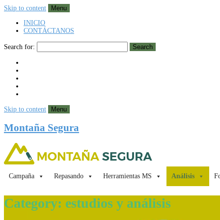
Skip to content
Menu
INICIO
CONTÁCTANOS
Search for:
Search
Skip to content
Menu
Montaña Segura
Campaña
Repasando
Herramientas MS
Análisis
Fo
Category:
estudios y análisis