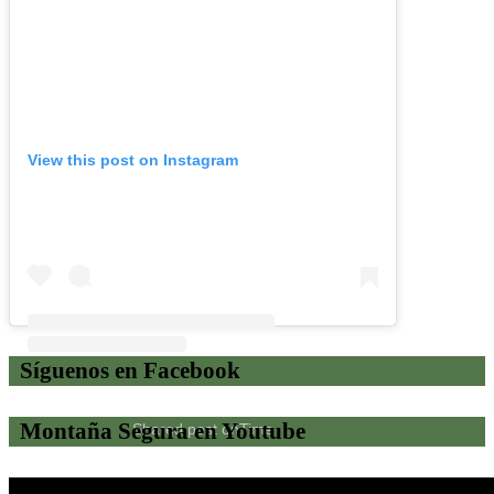
View this post on Instagram
Síguenos en Facebook
Montaña Segura en Youtube
Shared post
on
Time