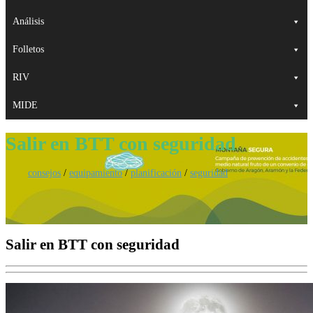
Análisis
Folletos
RIV
MIDE
Salir en BTT con seguridad
consejos
/
equipamiento
/
planificación
/
seguridad
Salir en BTT con seguridad