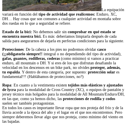
La equipación
variará en función del
tipo de actividad que realicemos:
Enduro, XC,
DH… Hay cosas que son comunes a cualquier actividad en montaña sobre
dos ruedas en lo que a seguridad se refiere.
Estado de la bici:
No debemos salir sin
comprobar en qué estado se
encuentra nuestra bici.
Es más: deberíamos limpiarla después de cada
salida para asegurarnos de dejarla en perfectas condiciones para la siguiente.
Protecciones
: De la cabeza a los pies no podremos olvidar
casco
(¡¡obligatorio siempre!!
integral o no dependiendo del tipo de actividad),
gafas, guantes, rodilleras, coderas
(como mínimo) si vamos a practicar
enduro, all mountain o DH. Y si eres de los que disfrutan desafiando la
velocidad en los descensos en un bike park, no olvides
proteger, además,
tu espalda
. Y dentro de esta categoría, por supuesto:
protección solar
es
fundamental!!! (Hablábamos de protecciones, no?)
Ropa
: En cuanto a la vestimenta existen
tejidos más elásticos y ajustados
de lycra
para la modalidad de Cross Country (XC), o equipos de pantalón y
jersey técnico más holgados para la modalidad de All Mountain/Enduro/DH,
en las que, como ya hemos dicho, las
protecciones de rodilla y codos
suelen ser también protagonistas.
En todos los casos es importante llevar ropa que nos proteja del frío y de la
lluvia acorde a la época del año y el lugar en el que nos encontremos. Pero
siempre deberemos llevar algo que nos proteja, como mínimo del viento en
las bajadas.