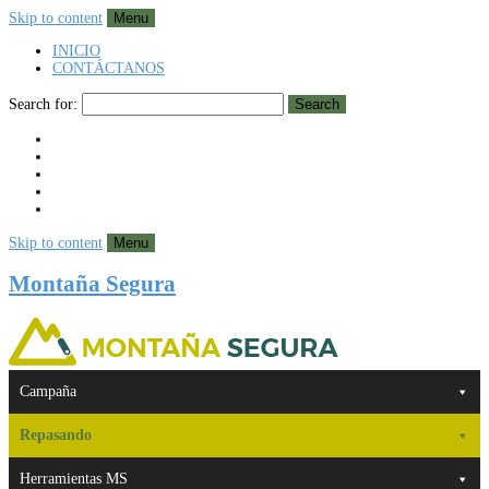
Skip to content
Menu
INICIO
CONTÁCTANOS
Search for:
Search
Skip to content
Menu
Montaña Segura
Campaña
Repasando
Herramientas MS