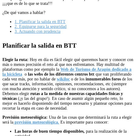
¡¡¡que es de lo que se trata!!!
¿De qué vamos a hablar?
1.
Planificar la salida en BTT
2.
Equiparse para la seguridad
3.
Actuando con prudencia
Planificar la salida en BTT
Elegir la ruta:
Hoy en día es fácil elegir qué queremos hacer y conocer con
más o menos precisión el reto al que nos enfrentamos. Hay multitud de
plataformas como por ejemplo la
Web de Turismo de Aragón dedicado a
la bicicleta
o
las webs de los diferentes centros btt
que van proliferando
cada vez más, por no hablar de
wikiloc
o de los
innumerables foros
de los
que sacar tracks, información, opiniones, recomendaciones, etc (siempre
con mucha atención y sentido crítico, si no conocemos a los autores).
Debemos elegir
rutas a la medida de nuestras capacidades físicas y
técnicas
(¡y las del grupo!). En caso de asumir algún pequeño reto, lo
mejor es hacerlo disponiendo del tiempo necesario y plantear opciones para
recortar la etapa en caso de necesidad.
Previsión meteorológica:
Una de las cosas que determinará la ruta a elegir
será la
previsión meteorológica.
Es importante para conocer:
Las horas de buen tiempo disponibles,
para la realización de la