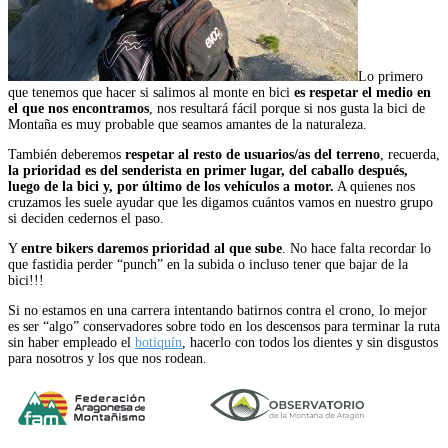
Lo primero
que tenemos que hacer si salimos al monte en bici
es respetar el medio en
el que nos encontramos
, nos resultará fácil porque si nos gusta la bici de
Montaña es muy probable que seamos amantes de la naturaleza.
También deberemos
respetar al resto de usuarios/as del terreno
, recuerda,
la prioridad es del senderista en primer lugar, del caballo después,
luego de la bici y, por último de los vehículos a motor.
A quienes nos
cruzamos les suele ayudar que les digamos cuántos vamos en nuestro grupo
si deciden cedernos el paso.
Y
entre bikers daremos prioridad al que sube
. No hace falta recordar lo
que fastidia perder “punch” en la subida o incluso tener que bajar de la
bici!!!
Si no estamos en una carrera intentando batirnos contra el crono, lo mejor
es ser “algo” conservadores sobre todo en los descensos para terminar la ruta
sin haber empleado el
botiquín
, hacerlo con todos los dientes y sin disgustos
para nosotros y los que nos rodean.