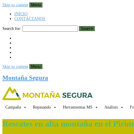
Skip to content
Menu
INICIO
CONTÁCTANOS
Search for:
Search
Skip to content
Menu
Montaña Segura
Campaña
Repasando
Herramientas MS
Análisis
Fo
Rescates en alta montaña en el Pirin