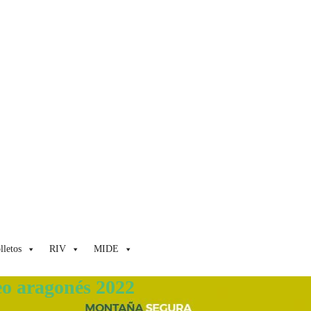
lletos
RIV
MIDE
eo aragonés 2022