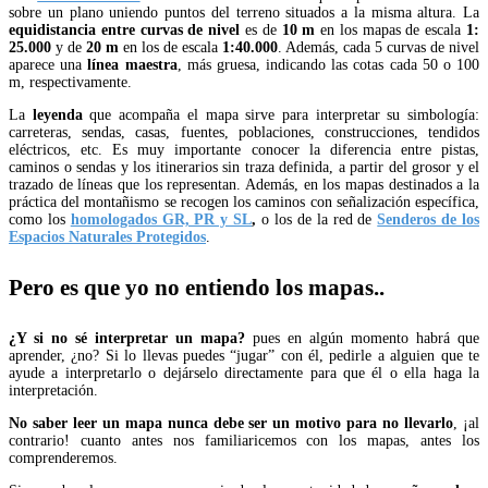
sobre un plano uniendo puntos del terreno situados a la misma altura. La
equidistancia entre curvas de nivel
es de
10 m
en los mapas de escala
1:
25.000
y de
20 m
en los de escala
1:40.000
. Además, cada 5 curvas de nivel
aparece una
línea maestra
, más gruesa, indicando las cotas cada 50 o 100
m, respectivamente.
La
leyenda
que acompaña el mapa sirve para interpretar su simbología:
carreteras, sendas, casas, fuentes, poblaciones, construcciones, tendidos
eléctricos, etc. Es muy importante conocer la diferencia entre pistas,
caminos o sendas y los itinerarios sin traza definida, a partir del grosor y el
trazado de líneas que los representan. Además, en los mapas destinados a la
práctica del montañismo se recogen los caminos con señalización específica,
como los
homologados GR, PR y SL
,
o los de la red de
Senderos de los
Espacios Naturales Protegidos
.
Pero es que yo no entiendo los mapas..
¿Y si no sé interpretar un mapa?
pues en algún momento habrá que
aprender, ¿no? Si lo llevas puedes “jugar” con él, pedirle a alguien que te
ayude a interpretarlo o dejárselo directamente para que él o ella haga la
interpretación.
No saber leer un mapa nunca debe ser un motivo para no llevarlo
, ¡al
contrario! cuanto antes nos familiaricemos con los mapas, antes los
comprenderemos.