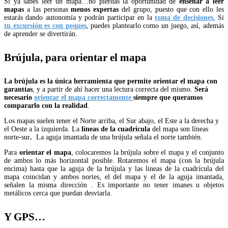
Si ya sabes leer un mapa…no pierdas la oportunidad de
enseñar a leer
mapas
a las personas
menos expertas
del grupo, puesto que con ello les
estarás dando autonomía y podrán participar en la
toma de decisiones.
Si
tu excursión es con peques
, puedes plantearlo como un juego, así, además
de aprender se divertirán.
Brújula, para orientar el mapa
La brújula es la única herramienta que permite orientar el mapa con
garantías
, y a partir de ahí hacer una lectura correcta del mismo.
Será
necesario
orientar el mapa correctamente
siempre que queramos
compararlo con la realidad
.
Los mapas suelen tener el Norte arriba, el Sur abajo, el Este a la derecha y
el Oeste a la izquierda. La
líneas de la cuadrícula
del mapa son líneas
norte-sur
.
La aguja imantada de una brújula señala el norte también.
Para
orientar el mapa
, colocaremos la brújula sobre el mapa y el conjunto
de ambos lo más horizontal posible. Rotaremos el mapa (con la brújula
encima) hasta que la aguja de la brújula y las lineas de la cuadrícula del
mapa coincidan y ambos nortes, el del mapa y el de la aguja imantada,
señalen la misma dirección . Es importante no tener imanes u objetos
metálicos cerca que puedan desviarla.
Y GPS…