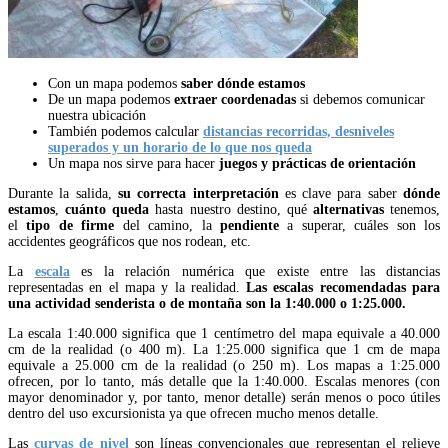
Con un mapa podemos
saber dónde estamos
De un mapa podemos
extraer coordenadas
si debemos comunicar
nuestra ubicación
También podemos calcular
distancias recorridas, desniveles
superados y un horario de lo que nos queda
Un mapa nos sirve para hacer
juegos y prácticas de orientación
Durante la salida,
su correcta interpretación
es clave para saber
dónde
estamos
,
cuánto queda
hasta nuestro destino, qué
alternativas
tenemos,
el
tipo de firme
del camino, la
pendiente
a superar, cuáles son los
accidentes geográficos que nos rodean, etc.
La
escala
es la relación numérica que existe entre las distancias
representadas en el mapa y la realidad.
Las escalas recomendadas para
una actividad senderista o de montaña son la 1:40.000 o 1:25.000.
La escala 1:40.000 significa que 1 centímetro del mapa equivale a 40.000
cm de la realidad (o 400 m). La 1:25.000 significa que 1 cm de mapa
equivale a 25.000 cm de la realidad (o 250 m). Los mapas a 1:25.000
ofrecen, por lo tanto, más detalle que la 1:40.000. Escalas menores (con
mayor denominador y, por tanto, menor detalle) serán menos o poco útiles
dentro del uso excursionista ya que ofrecen mucho menos detalle.
Las
curvas de nivel
son líneas convencionales que representan el relieve