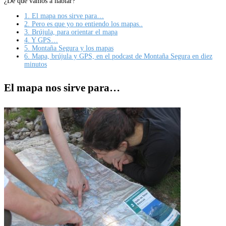
¿De qué vamos a hablar?
1.
El mapa nos sirve para…
2.
Pero es que yo no entiendo los mapas..
3.
Brújula, para orientar el mapa
4.
Y GPS…
5.
Montaña Segura y los mapas
6.
Mapa, brújula y GPS, en el podcast de Montaña Segura en diez
minutos
El mapa nos sirve para…