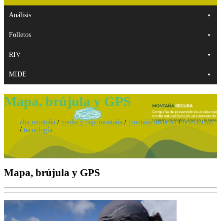
Análisis
Folletos
RIV
MIDE
Mapa, brújula y GPS
alta montaña
/
media y baja montaña
/
montaña invernal
/
orientación
/
tecnología
Mapa, brújula y GPS