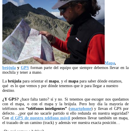
Mapa
,
brújula
y
GPS
forman parte del equipo que siempre debemos llevar en la
mochila y tener a mano.
La
brújula
para orientar el
mapa
, y el
mapa
para saber dónde estamos,
qué es lo que vemos y por dónde tenemos que ir para llegar a nuestro
destino.
¿Y GPS?
¿hace falta tanto? sí y no. Si tenemos que escoger nos quedamos
con el mapa, o con el mapa y la brújula. Pero hoy día la mayoría de
teléfonos son
“teléfonos inteligentes”
(
smartphone
) y llevan el GPS por
defecto…¿por qué no sacarle partido si ello redunda en nuestra seguridad?
Con
el GPS de nuestro teléfono móvil
podemos llevar también un mapa,
el trazado de un camino (track) y además ver nuestra exacta posición…