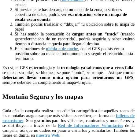
exacta
Si previamente has descargado un mapa de la zona, o si tienes
cobertura de datos, podrás
ver esa ubicación sobre un mapa de
escala excursionista
También podrás trasladar o “dibujar” tu ubicación sobre tu mapa de
papel
Si has tenido la precaución de
cargar antes un “track”
(trazado
georreferenciado de un recorrido), podrás seguirlo y saber cuánto
tiempo o distancia te queda para llegar al destino
En situaciones de
niebla o de noche
, con el GPS podrás ver tu
posición sobre un mapa en todo momento y seguir el recorrido hasta
terminarlo.
Eso sí, el GPS es tecnología y la
tecnología ya sabemos que a veces falla
:
se queda sin pilas, se bloquea, se pone “tonto”, se rompe… Así que
nunca
deberíamos llevar como única opción para orientarnos un GPS
,
siempre debe ser un complemento al mapa+brújula.
Montaña Segura y los mapas
Cada año la campaña realiza una edición cartográfica de aquéllas zonas de
las montañas aragonesas que más visitantes reciben, en forma de
folletos de
excursiones
. Son
gratuitos
para los visitantes, caminantes y montañeros, y
se distribuyen a través de la
Red de Informadores Voluntarios
de la
campaña, así que no dudéis en pasar a visitarlos y solicitarlos. También los
tienes en digital en
nuestra Web
.