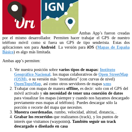
Ambas App’s fueron creadas
por el mismo desarrollador. Permiten hacer trabajar el GPS de nuestro
teléfono móvil como si fuera un GPS de tipo senderista. Estas dos
aplicaciones son para
Android
. La versión para
iOS
(
Mapas de España
Básico
) es algo más limitada.
Ambas app’s permiten:
Ver nuestra posición sobre
varios tipos de mapas:
Instituto
Geográfico Nacional,
los mapas colaborativos de
Open StreetMap
(OSM),
o su versión más “montañera” (con curvas de nivel)
OpenTopoMap
, así como otros servidores de mapas
wms
Trabajar con mapas de manera
offline,
es decir: solo con el GPS del
móvil activado y
sin necesidad de tener una conexión de datos
para visualizar los mapas (siempre y cuando nos hayamos descargado
previamente esos mapas al teléfono). Puedes descargar sólo la
porción o recorte del mapa que necesites.
Muestra coordenadas
, rumbo, velocidad, altitud, distancia,..
Grabar los recorridos
que realizamos (track), y los puntos de
interés que visitamos (waypoints
). También
seguir un track
descargado o diseñado en casa