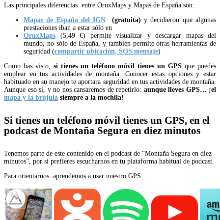
Las principales diferencias entre OruxMaps y Mapas de España son:
Mapas de España del IGN
(gratuita)
y decidieron que algunas
prestaciones iban a estar sólo en
OruxMaps
(5,49 €) permite visualizar y descargar mapas del
mundo, no sólo de España, y también permite otras herramientas de
seguridad (
compartir ubicación, SOS mensaje
)
Como has visto,
si tienes un teléfono móvil tienes un GPS
que puedes
emplear en tus actividades de montaña. Conocer estas opciones y estar
habituado en su manejo te aportara seguridad en tus actividades de montaña.
Aunque eso sí, y no nos cansaremos de repetirlo:
aunque lleves GPS… ¡el
mapa y la brújula
siempre a la mochila!
Si tienes un teléfono móvil tienes un GPS, en el
podcast de Montaña Segura en diez minutos
Tenemos parte de este contenido en el podcast de “Montaña Segura en diez
minutos”, por si prefieres escucharnos en tu plataforma habitual de podcast.
Para orientarnos: aprendemos a usar nuestro GPS: