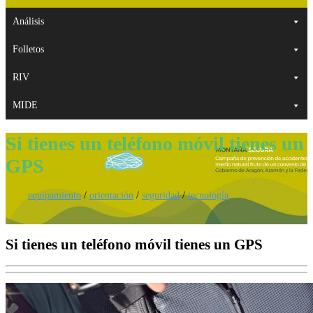
Análisis
Folletos
RIV
MIDE
Si tienes un teléfono móvil tienes un
GPS
equipamiento
/
orientación
/
seguridad
/
tecnología
Si tienes un teléfono móvil tienes un GPS