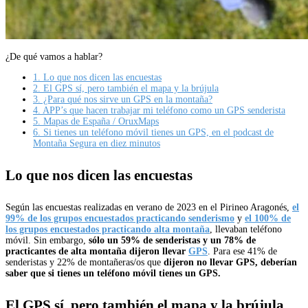
¿De qué vamos a hablar?
1.
Lo que nos dicen las encuestas
2.
El GPS sí, pero también el mapa y la brújula
3.
¿Para qué nos sirve un GPS en la montaña?
4.
APP’s que hacen trabajar mi teléfono como un GPS senderista
5.
Mapas de España / OruxMaps
6.
Si tienes un teléfono móvil tienes un GPS, en el podcast de
Montaña Segura en diez minutos
Lo que nos dicen las encuestas
Según las encuestas realizadas en verano de 2023 en el Pirineo Aragonés,
el
99% de los grupos encuestados practicando senderismo
y
el 100% de
los grupos encuestados practicando alta montaña
, llevaban teléfono
móvil. Sin embargo,
sólo un 59% de senderistas y un 78% de
practicantes de alta montaña dijeron llevar
GPS
. Para ese 41% de
senderistas y 22% de montañeras/os que
dijeron no llevar GPS, deberían
saber que
si tienes un teléfono móvil tienes un GPS.
El GPS sí, pero también el mapa y la brújula