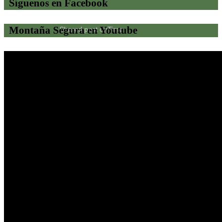
Síguenos en Facebook
Montaña Segura en Youtube
Shared post
on
Time