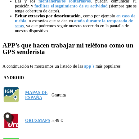
Las y los
montañeras/os solitarias/os
, pueden comunicar su
posición y
facilitar el seguimiento de su actividad
(siempre que se
tenga cobertura de datos).
Evitar extravíos por desorientación
, como por ejemplo
en caso de
niebla
, o extravíos que se dan en
otoño durante la temporada de
setas
, ya que podremos seguir nuestro recorrido en la pantalla de
nuestro dispositivo.
APP’s que hacen trabajar mi teléfono como un
GPS senderista
A continuación te mostramos un listado de las
app´s
más populares:
ANDROID
MAPAS DE
Gratuita
ESPAÑA
ORUXMAPS
5,49 €