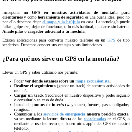
Incorporar un
GPS en nuestras actividades de montaña para
orientarnos
y como
herramienta de seguridad
es una buena idea
,
pero no
por ello debemos dejar
el mapa y la brújula
en casa. La tecnología puede
fallar: golpearse, dejar de funcionar, o lo más habitual, quedarse sin batería.
Añade pilas o cargador adicional a tu mochila
.
Existen aplicaciones para convertir nuestro teléfono en un
GPS
de tipo
senderista. Debemos conocer sus ventajas y sus limitaciones.
¿Para qué nos sirve un GPS en la montaña?
Llevar un GPS y saber utilizarlo nos permite:
Poder
ver donde estamos
sobre un
mapa excursionista
.
Realizar el seguimiento
(grabar un track) de nuestras actividades de
montaña.
Cargar un track
(recorrido) en nuestro dispositivo y poder seguirlo
o consultarlo en caso de duda.
Introducir
puntos de interés
(waypoints), fuentes, pasos obligados,
refugios…
Comunicar a los
servicios de emergencia
nuestra posición exacta
,
ya sea mediante la lectura directa de las
coordenadas
en el GPS, o
mediante el uso indirecto que hacen otras app´s del GPS de nuestro
teléfono.