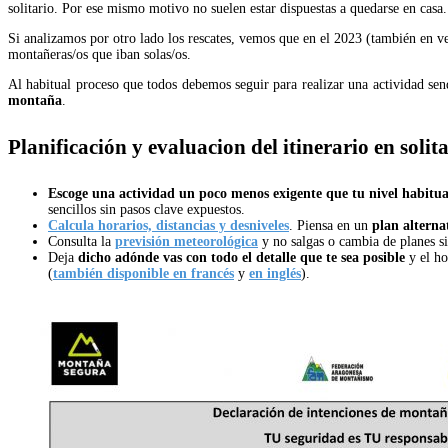
solitario. Por ese mismo motivo no suelen estar dispuestas a quedarse en casa.
Si analizamos por otro lado los rescates, vemos que en el 2023 (también en 
montañeras/os que iban solas/os.
Al habitual proceso que todos debemos seguir para realizar una actividad sen
montaña
.
Planificación y evaluacion del itinerario en solit
Escoge una actividad un poco menos exigente que tu nivel habitual
sencillos sin pasos clave expuestos.
Calcula horarios, distancias y desniveles
. Piensa en un
plan alterna
Consulta la
previsión meteorológica
y no salgas o cambia de planes si
Deja
dicho adónde vas con todo el detalle que te sea posible
y el ho
(
también disponible en francés
y
en inglés
).