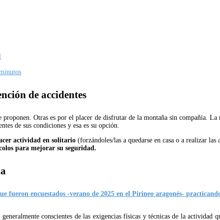
l
 minutos
ención de accidentes
e proponen. Otras es por el placer de disfrutar de la montaña sin compañía. La r
entes de sus condiciones y esa es su opción.
cer actividad en solitario
(forzándoles/las a quedarse en casa o a realizar las
colos para mejorar su seguridad.
ña
ue fueron encuestados -verano de 2025 en el Pirineo aragonés- practicand
generalmente conscientes de las exigencias físicas y técnicas de la actividad q