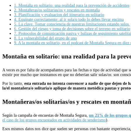
1.
Montaña en solitario: una realidad para la prevención de accidentes
2.
Montañeras/os solitarias/os y rescates en montaña
3.
Planificación y evaluacion del itinerario en solitario
4.
Equípate correctamente: al ir sola/o todo lo debes llevar encima
5.
La clave. Tomar consciencia de nuestras limitaciones estando solos.
6.
Gestión del riesgo y toma de decisiones sobre el terreno en solitario
7.
Protocolos de comunicación pasiva y balizas de seguimiento satelita
8.
La vulnerabilidad del grupo de uno
9.
A la montaña en solitario, en el podcast de Montaña Segura en diez
Montaña en solitario: una realidad para la prev
A veces es por falta de acompañantes para las fechas o tipo de actividad que s
existir por mucho que insistamos en que no deberían salir solas/os: son consci
Por lo tanto,
esta entrada no intenta convencer a nadie de que dejen de ha
la/el montañera/o solitaria/o aplique de manera metódica pautas y proto
Montañeras/os solitarias/os y rescates en monta
Según la campaña de encuestas de Montaña Segura,
un 21% de los grupos q
el caso de los grupos encuestados en actividades de senderismo
).
Esos mismos datos nos dice que suelen ser personas con bastante experiencia, 