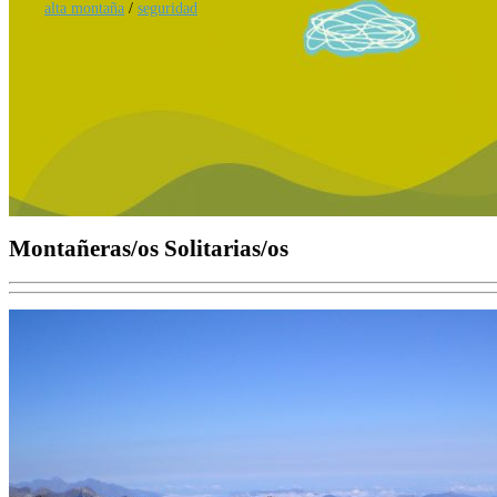
alta montaña
/
seguridad
Montañeras/os Solitarias/os