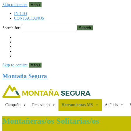
Skip to content
Menu
INICIO
CONTÁCTANOS
Search for:
Search
Skip to content
Menu
Montaña Segura
Campaña
Repasando
Herramientas MS
Análisis
Montañeras/os Solitarias/os