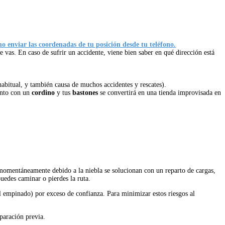
o enviar las coordenadas de tu posición desde tu teléfono.
e vas. En caso de sufrir un accidente, viene bien saber en qué dirección está
habitual, y también causa de muchos accidentes y rescates).
unto con un
cordino
y tus
bastones
se convertirá en una tienda improvisada en
 momentáneamente debido a la niebla se solucionan con un reparto de cargas,
puedes caminar o pierdes la ruta.
al empinado) por exceso de confianza. Para minimizar estos riesgos al
eparación previa.