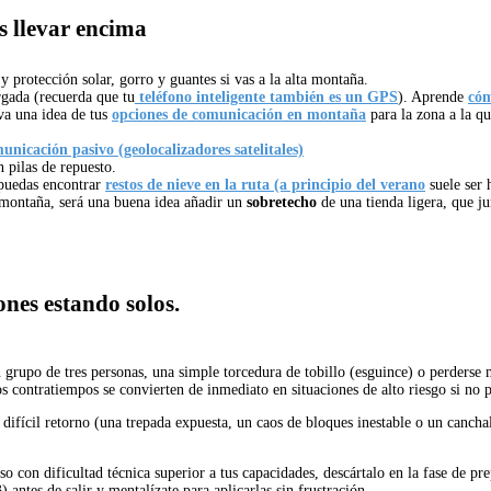
s llevar encima
 protección solar, gorro y guantes si vas a la alta montaña.
rgada (recuerda que tu
teléfono inteligente también es un GPS
). Aprende
cóm
va una idea de tus
opciones de comunicación en montaña
para la zona a la qu
unicación pasivo (geolocalizadores satelitales)
 pilas de repuesto.
 puedas encontrar
restos de nieve en la ruta (a principio del verano
suele ser 
a montaña, será una buena idea añadir un
sobretecho
de una tienda ligera, que j
ones estando solos.
 grupo de tres personas, una simple torcedura de tobillo (esguince) o perderse
s contratiempos se convierten de inmediato en situaciones de alto riesgo si no 
difícil retorno (una trepada expuesta, un caos de bloques inestable o un canch
o con dificultad técnica superior a tus capacidades, descártalo en la fase de pr
 antes de salir y mentalízate para aplicarlas sin frustración.