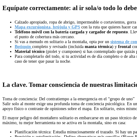
Equípate correctamente: al ir sola/o todo lo debe
Calzado apropiado, ropa de abrigo, impermeable o cortavientos, gorra y
Mapa excursionista, brújula y GPS
con la ruta que quieres hacer ca
Teléfono móvil con la batería cargada y cargador de repuesto
. Lle
el punto de cobertura más cercano.
Si vas a menudo en solitario a la montaña, opta por un
sistema de com
Botiquín
completo y revisado (incluida
manta térmica
) y
frontal
con
Material técnico
(piolet y crampones) si has contemplado que quizás
Para completarlo del todo, si tu actividad es de día completo o de alt
caso de tener que pasar la noche.
La clave. Tomar consciencia de nuestras limitaci
Toma de conciencia: Del contratiempo a la emergencia en el “grupo de uno”
Salir solo al monte exige una profunda toma de conciencia psicológica. En un
apoyo físico o contraste de opiniones sobre el mapa. En solitario, estos mismo
El mayor peligro del montañero solitario es embarcarse en un paso técnico de 
máximo, tu mejor herramienta no se activa en la montaña, sino en casa:
Planificación técnica: Estudia minuciosamente el trazado. Si hay un pas
Previsión y autolimitación: Define alternativas más sencillas (Planes B)