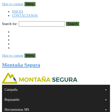
Skip to content
Menu
INICIO
CONTÁCTANOS
Search for:
Search
Skip to content
Menu
Montaña Segura
Campaña
Repasando
Herramientas MS