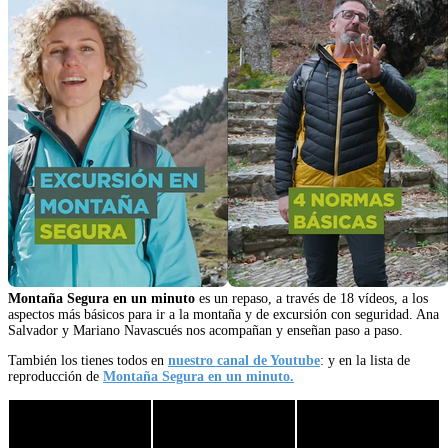
Montaña Segura en un minuto
es un repaso, a través de 18 vídeos, a los
aspectos más básicos para ir a la montaña y de excursión con seguridad. Ana
Salvador y Mariano Navascués nos acompañan y enseñan paso a paso.
También los tienes todos en
nuestro canal de Youtube
: y en la lista de
reproducción de
Montaña Segura en un minuto.