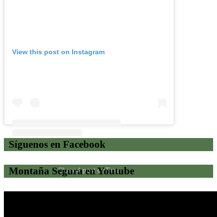
View this post on Instagram
Síguenos en Facebook
Montaña Segura en Youtube
Shared post
on
Time