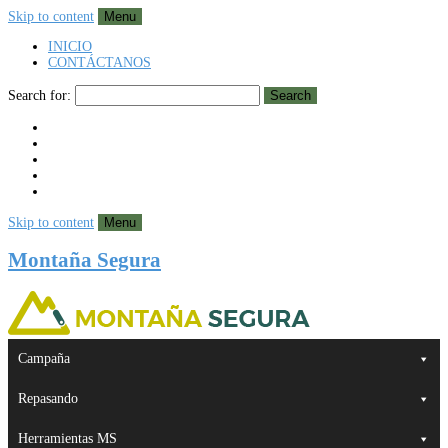
Skip to content
Menu
INICIO
CONTÁCTANOS
Search for:
Search
Skip to content
Menu
Montaña Segura
Campaña
Repasando
Herramientas MS