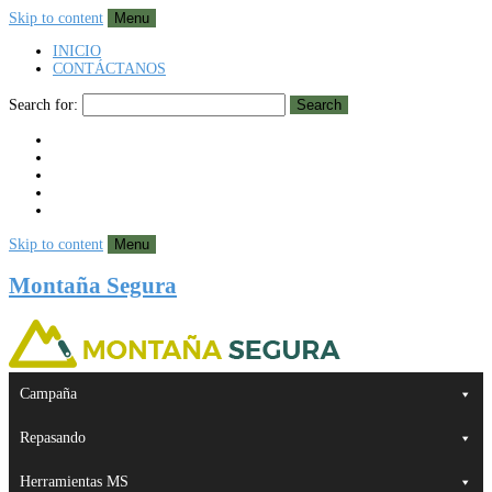
Skip to content
Menu
INICIO
CONTÁCTANOS
Search for:
Search
Skip to content
Menu
Montaña Segura
Campaña
Repasando
Herramientas MS