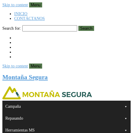
Skip to content
Menu
INICIO
CONTÁCTANOS
Search for:
Search
Skip to content
Menu
Montaña Segura
Campaña
Repasando
Herramientas MS