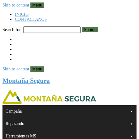
Skip to content
Menu
INICIO
CONTÁCTANOS
Search for:
Search
Skip to content
Menu
Montaña Segura
Campaña
Repasando
Herramientas MS