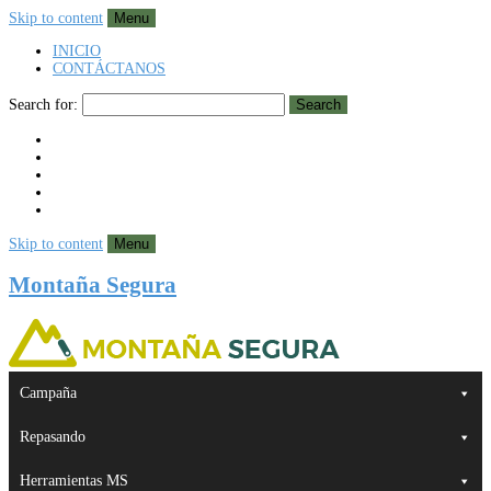
Skip to content
Menu
INICIO
CONTÁCTANOS
Search for:
Search
Skip to content
Menu
Montaña Segura
Campaña
Repasando
Herramientas MS