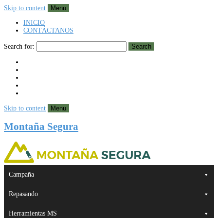
Skip to content
Menu
INICIO
CONTÁCTANOS
Search for:
Search
Skip to content
Menu
Montaña Segura
Campaña
Repasando
Herramientas MS