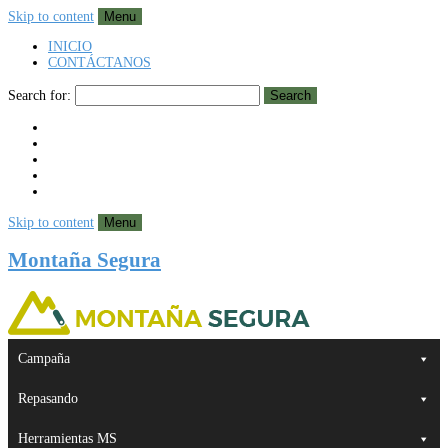
Skip to content
Menu
INICIO
CONTÁCTANOS
Search for:
Search
Skip to content
Menu
Montaña Segura
Campaña
Repasando
Herramientas MS