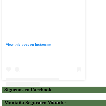
View this post on Instagram
Síguenos en Facebook
Montaña Segura en Youtube
Shared post
on
Time