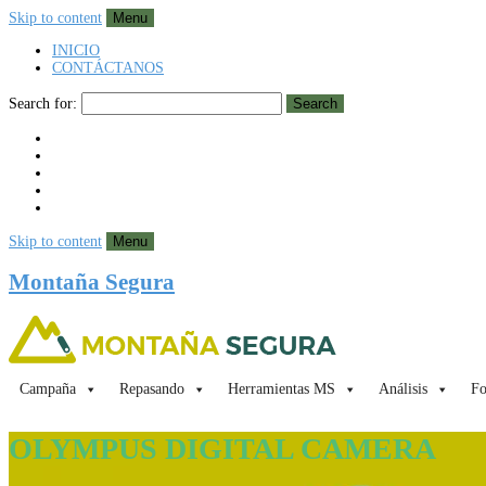
Skip to content
Menu
INICIO
CONTÁCTANOS
Search for:
Search
Skip to content
Menu
Montaña Segura
Campaña
Repasando
Herramientas MS
Análisis
Fo
OLYMPUS DIGITAL CAMERA