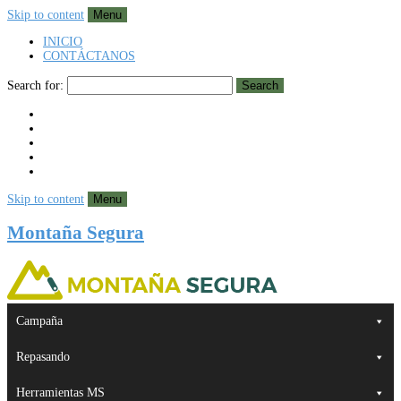
Skip to content
Menu
INICIO
CONTÁCTANOS
Search for:
Search
Skip to content
Menu
Montaña Segura
Campaña
Repasando
Herramientas MS