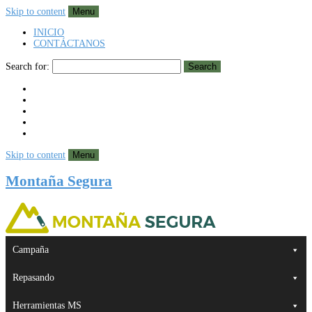
Skip to content
Menu
INICIO
CONTÁCTANOS
Search for:
Search
Skip to content
Menu
Montaña Segura
Campaña
Repasando
Herramientas MS