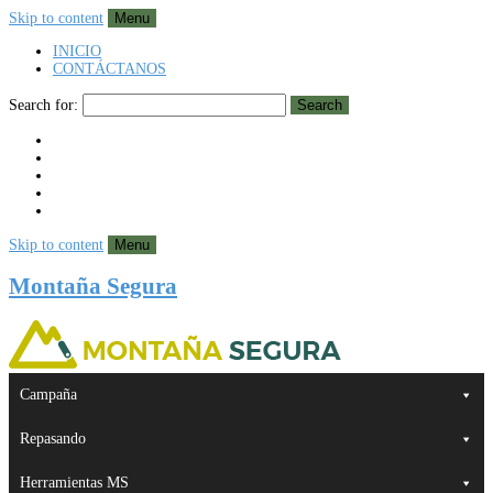
Skip to content
Menu
INICIO
CONTÁCTANOS
Search for:
Search
Skip to content
Menu
Montaña Segura
Campaña
Repasando
Herramientas MS