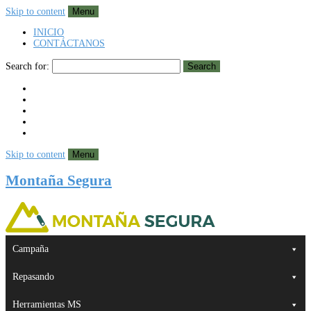
Skip to content
Menu
INICIO
CONTÁCTANOS
Search for:
Search
Skip to content
Menu
Montaña Segura
Campaña
Repasando
Herramientas MS