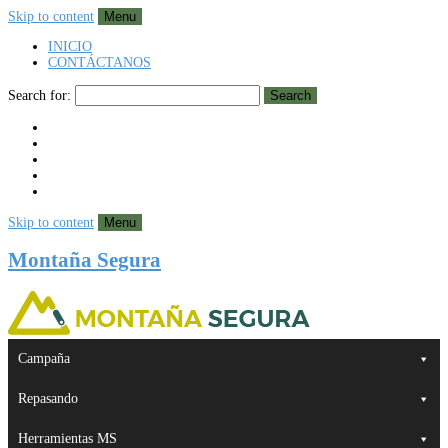
Skip to content
Menu
INICIO
CONTÁCTANOS
Search for:
Search
Skip to content
Menu
Montaña Segura
Campaña
Repasando
Herramientas MS