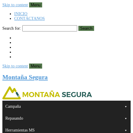
Skip to content
Menu
INICIO
CONTÁCTANOS
Search for:
Search
Skip to content
Menu
Montaña Segura
Campaña
Repasando
Herramientas MS