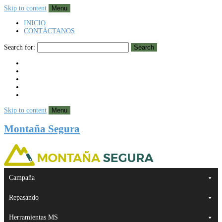
Skip to content
Menu
INICIO
CONTÁCTANOS
Search for:
Search
Skip to content
Menu
Montaña Segura
Campaña
Repasando
Herramientas MS