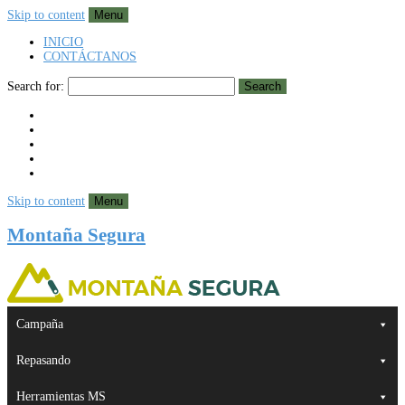
Skip to content
Menu
INICIO
CONTÁCTANOS
Search for:
Search
Skip to content
Menu
Montaña Segura
Campaña
Repasando
Herramientas MS