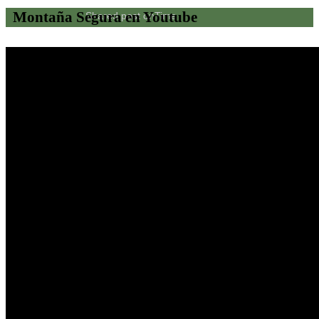
Montaña Segura en Youtube
Shared post
on
Time