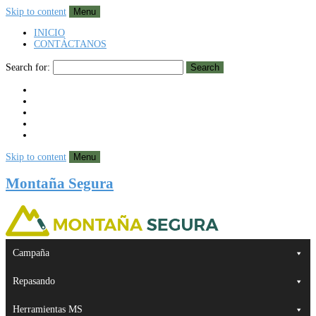
Skip to content
Menu
INICIO
CONTÁCTANOS
Search for:
Search
Skip to content
Menu
Montaña Segura
Campaña
Repasando
Herramientas MS