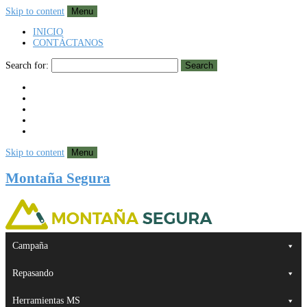
Skip to content
Menu
INICIO
CONTÁCTANOS
Search for:
Search
Skip to content
Menu
Montaña Segura
Campaña
Repasando
Herramientas MS