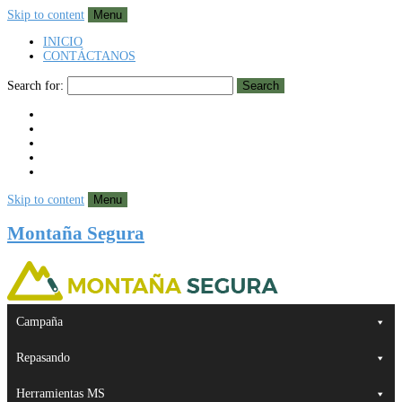
Skip to content
Menu
INICIO
CONTÁCTANOS
Search for:
Search
Skip to content
Menu
Montaña Segura
Campaña
Repasando
Herramientas MS