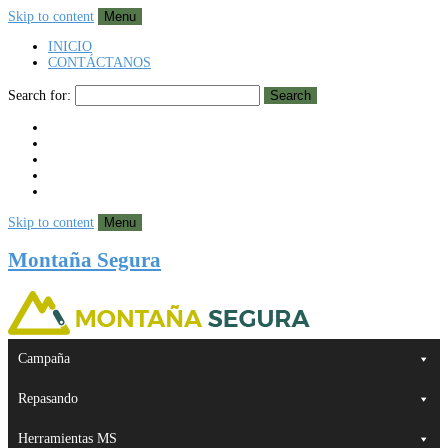
Skip to content
Menu
INICIO
CONTÁCTANOS
Search for:
Search
Skip to content
Menu
Montaña Segura
Campaña
Repasando
Herramientas MS