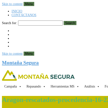
Skip to content
Menu
INICIO
CONTÁCTANOS
Search for:
Search
Skip to content
Menu
Montaña Segura
Campaña
Repasando
Herramientas MS
Análisis
Fo
Aragon-rescatados-procedencia-16-2