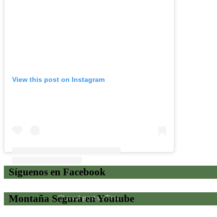
View this post on Instagram
Síguenos en Facebook
Montaña Segura en Youtube
Shared post
on
Time