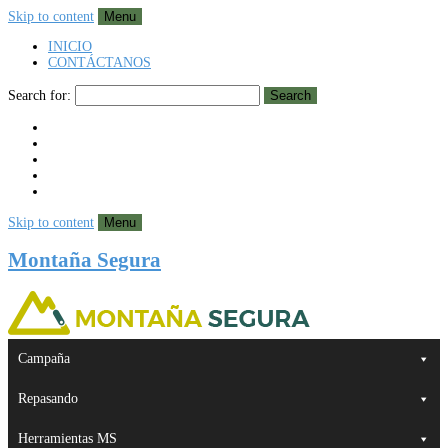
Skip to content
Menu
INICIO
CONTÁCTANOS
Search for:
Search
Skip to content
Menu
Montaña Segura
Campaña
Repasando
Herramientas MS