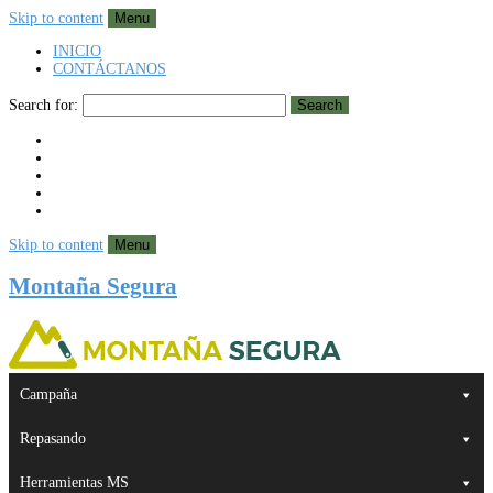
Skip to content
Menu
INICIO
CONTÁCTANOS
Search for:
Search
Skip to content
Menu
Montaña Segura
Campaña
Repasando
Herramientas MS