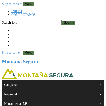
Skip to content
Menu
INICIO
CONTÁCTANOS
Search for:
Search
Skip to content
Menu
Montaña Segura
Campaña
Repasando
Herramientas MS