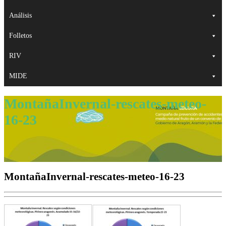
Análisis
Folletos
RIV
MIDE
MontañaInvernal-rescates-meteo-
16-23
MontañaInvernal-rescates-meteo-16-23