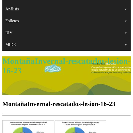
Análisis
Folletos
RIV
MIDE
MontañaInvernal-rescatados-lesion-
16-23
MontañaInvernal-rescatados-lesion-16-23