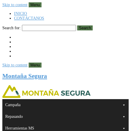
Skip to content
Menu
INICIO
CONTÁCTANOS
Search for:
Search
Skip to content
Menu
Montaña Segura
Campaña
Repasando
Herramientas MS