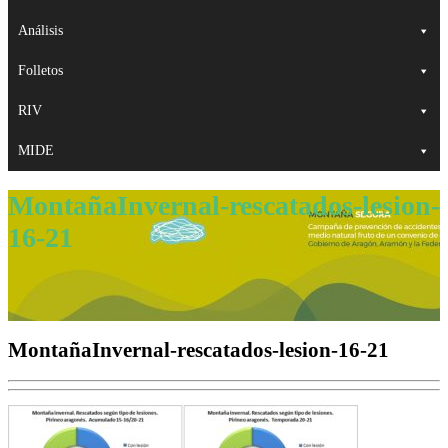
Análisis
Folletos
RIV
MIDE
MontañaInvernal-rescatados-lesion-
16-21
MontañaInvernal-rescatados-lesion-16-21