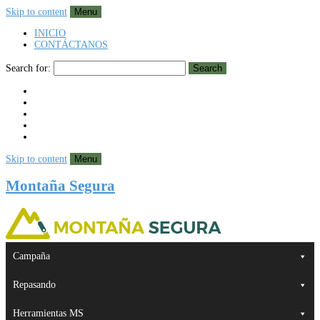
Skip to content
Menu
INICIO
CONTÁCTANOS
Search for:
Search
Skip to content
Menu
Montaña Segura
Campaña
Repasando
Herramientas MS