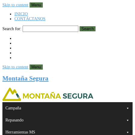
Skip to content
Menu
INICIO
CONTÁCTANOS
Search for:
Search
Skip to content
Menu
Montaña Segura
Campaña
Repasando
Herramientas MS