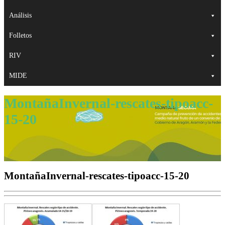
Análisis
Folletos
RIV
MIDE
MontañaInvernal-rescates-tipoacc-
15-20
MontañaInvernal-rescates-tipoacc-15-20