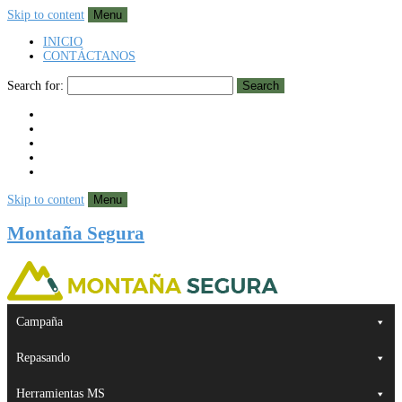
Skip to content
Menu
INICIO
CONTÁCTANOS
Search for:
Search
Skip to content
Menu
Montaña Segura
Campaña
Repasando
Herramientas MS