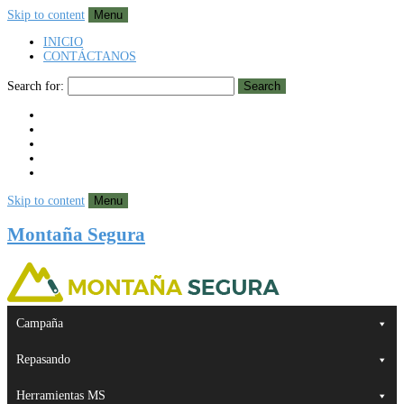
Skip to content
Menu
INICIO
CONTÁCTANOS
Search for:
Search
Skip to content
Menu
Montaña Segura
Campaña
Repasando
Herramientas MS