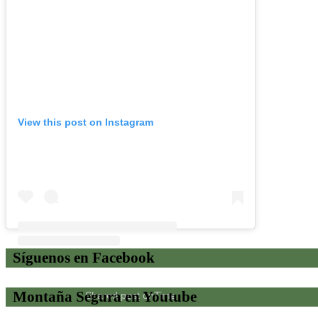
View this post on Instagram
Síguenos en Facebook
Montaña Segura en Youtube
Shared post
on
Time