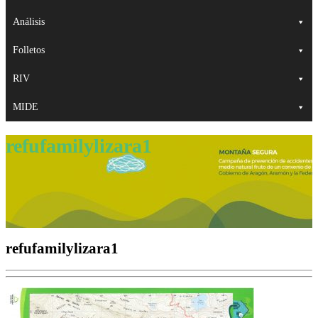
Análisis
Folletos
RIV
MIDE
refufamilylizara1
refufamilylizara1