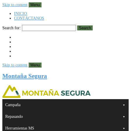
Skip to content
Menu
INICIO
CONTÁCTANOS
Search for:
Search
Skip to content
Menu
Montaña Segura
Campaña
Repasando
Herramientas MS