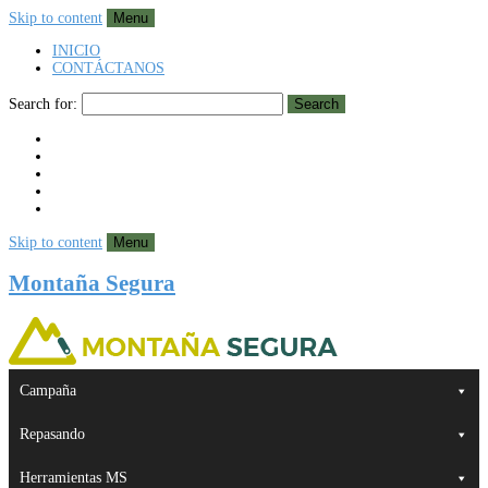
Skip to content
Menu
INICIO
CONTÁCTANOS
Search for:
Search
Skip to content
Menu
Montaña Segura
Campaña
Repasando
Herramientas MS