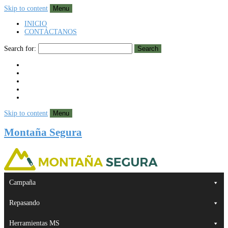
Skip to content
Menu
INICIO
CONTÁCTANOS
Search for:
Search
Skip to content
Menu
Montaña Segura
Campaña
Repasando
Herramientas MS