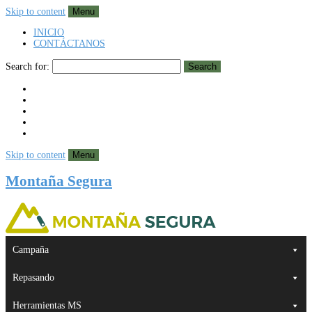
Skip to content
Menu
INICIO
CONTÁCTANOS
Search for:
Search
Skip to content
Menu
Montaña Segura
Campaña
Repasando
Herramientas MS