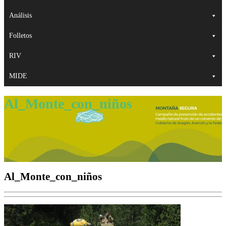
Análisis
Folletos
RIV
MIDE
Al_Monte_con_niños
Al_Monte_con_niños