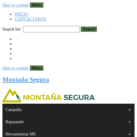
Skip to content
Menu
INICIO
CONTÁCTANOS
Search for:
Search
Skip to content
Menu
Montaña Segura
Campaña
Repasando
Herramientas MS