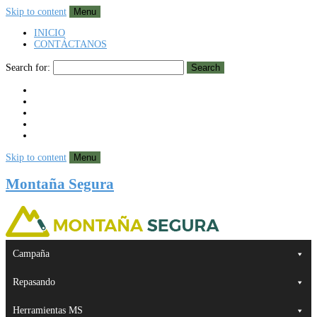
Skip to content
Menu
INICIO
CONTÁCTANOS
Search for:
Search
Skip to content
Menu
Montaña Segura
Campaña
Repasando
Herramientas MS