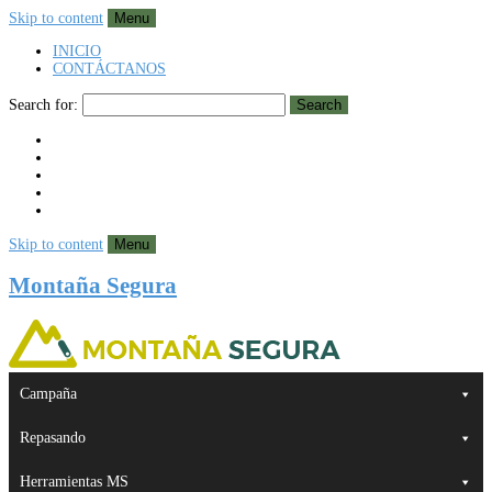
Skip to content
Menu
INICIO
CONTÁCTANOS
Search for:
Search
Skip to content
Menu
Montaña Segura
Campaña
Repasando
Herramientas MS