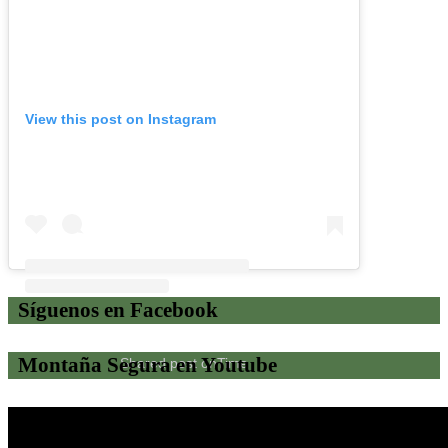
View this post on Instagram
Síguenos en Facebook
Montaña Segura en Youtube
Shared post
on
Time