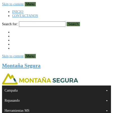
Skip to content
Menu
INICIO
CONTÁCTANOS
Search for:
Search
Skip to content
Menu
Montaña Segura
Campaña
Repasando
Herramientas MS