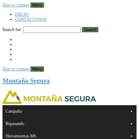
Skip to content
Menu
INICIO
CONTÁCTANOS
Search for:
Search
Skip to content
Menu
Montaña Segura
Campaña
Repasando
Herramientas MS