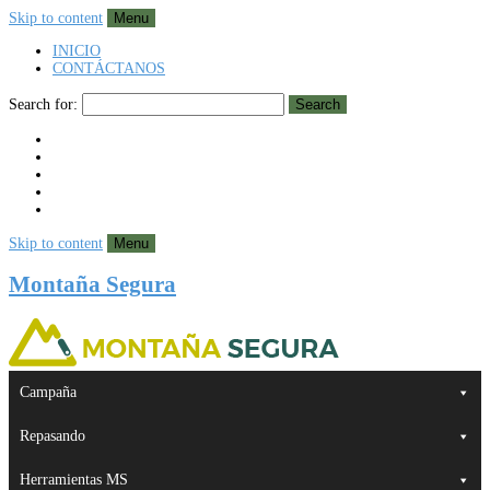
Skip to content
Menu
INICIO
CONTÁCTANOS
Search for:
Search
Skip to content
Menu
Montaña Segura
Campaña
Repasando
Herramientas MS